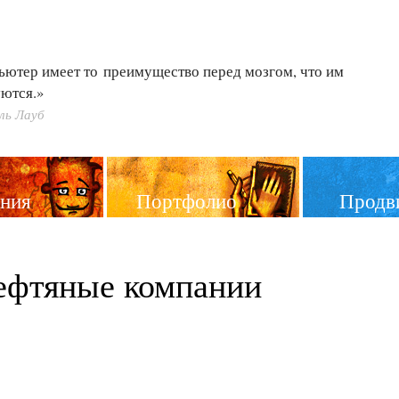
ьютер имеет то преимущество перед мозгом, что им
ются.»
ль Лауб
ния
Портфолио
Продв
ефтяные компании