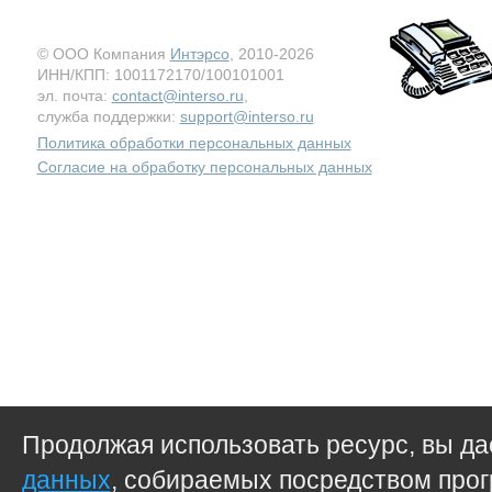
© ООО Компания
Интэрсо
, 2010-2026
ИНН/КПП: 1001172170/100101001
эл. почта:
contact@interso.ru
,
служба поддержки:
support@interso.ru
Политика обработки персональных данных
Согласие на обработку персональных данных
Продолжая использовать ресурс, вы д
данных
, собираемых посредством прог