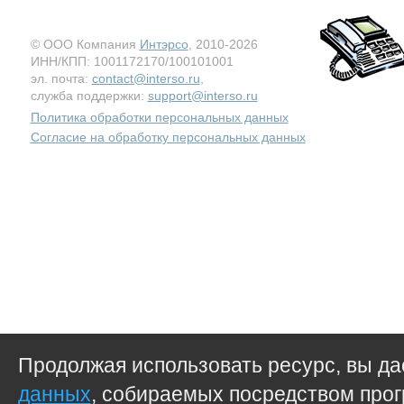
© ООО Компания
Интэрсо
, 2010-2026
ИНН/КПП: 1001172170/100101001
эл. почта:
contact@interso.ru
,
служба поддержки:
support@interso.ru
Политика обработки персональных данных
Согласие на обработку персональных данных
Продолжая использовать ресурс, вы д
данных
, собираемых посредством прог