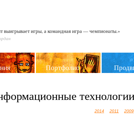
т выигрывает игры, а командная игра — чемпионаты.»
ордан
ния
Портфолио
Продв
нформационные технологи
2014
2011
2009