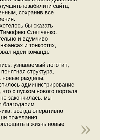
улучшить юзабилити сайта,
енным, сохранив все
ения.
хотелось бы сказать
 Тимофею Слепченко,
тельно и вдумчиво
 нюансах и тонкостях,
овал идеи команде
лись: узнаваемый логотип,
 понятная структура,
, новые разделы,
стилось администрирование
, что с пуском нового портала
 не закончилась, мы
и благодарим
чика,
всегда оперативно
ши пожелания
площать в жизнь новые