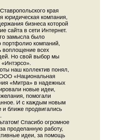
 Ставропольского края
я юридическая компания,
держания бизнеса которой
е сайта в сети Интернет.
ого замысла было
о портфолио компаний,
ь воплощение всех
дей. Но свой выбор мы
 «Интэрсо».
оты наш коллектив понял,
а ООО «Национальная
ния «Митра» в надежных
рировали новые идеи,
желания, помогали
анное. И с каждым новым
 и ближе продвигались
…
ьтатом! Спасибо огромное
за проделанную работу,
еативные идеи, за помощь