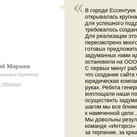
В городе Ессентуки
открывалась крупна
для успешного под
требовалось создани
Для реализации эт
пересмотрено мног
готовых предложит
задуманных нами и
остановили на ООО
й Мирзоев
С первых минут раб
что создание сайт
ральный директор
юридическая компа
 «Митра»
руках. Ребята гене
воплощали наши по
осуществить задум
шагом мы все ближе
к намеченной цели
Мы довольны резул
команде «Интэрсо» 
за терпение, за кр