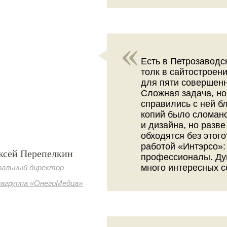
Есть в Петрозаводс
толк в сайтостроени
для пяти совершен
Сложная задача, но
справились с ней б
копий было сломан
и дизайна, но разве
обходятся без этог
работой «Интэрсо»:
ксей Перепелкин
профессионалы. Ду
много интересных с
ральный директор
агруппа «ОнегоМедиа»