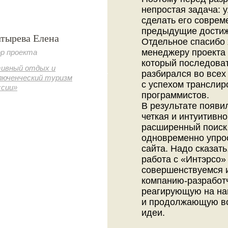
непростая задача: 
сделать его соврем
предыдущие достиж
атырева Елена
Отдельное спасибо 
менеджеру проекта
р проекта
который последова
ивный отдых и
разбирался во всех
люченческий туризм
с успехом транслир
ссии»
программистов.
В результате появи
четкая и интуитивно
расширенный поиск
одновременно упро
сайта. Надо сказать
работа с «Интэрсо»
совершенствуемся 
компанию-разработ
реагирующую на на
и продолжающую во
идеи.