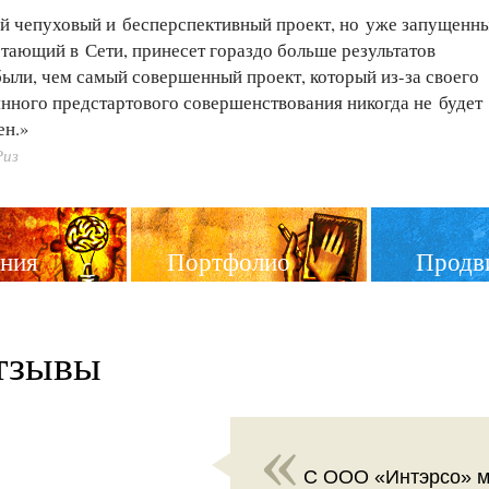
й чепуховый и бесперспективный проект, но уже запущенн
тающий в Сети, принесет гораздо больше результатов
были, чем самый совершенный проект, который
из-за
своего
нного предстартового совершенствования никогда не будет
ен.»
Риз
ния
Портфолио
Продв
тзывы
С ООО «Интэрсо» мы