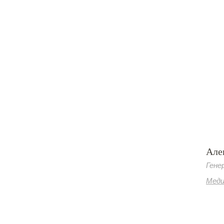
Але
Гене
Меди