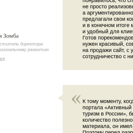
понравилось, что с
не просто реализов
а аргументированно
предлагали свои ко
и в конечном итоге
и удобный для клие
я Зомба
Готов порекомендов
нужен красивый, с
ститель директора
егиональному развитию
на продажи сайт, с
сотрудничество с н
ant
К тому моменту, ко
портала «Активный
туризм в России», 
количество полезно
материала, он имел
Поэтому перед раз