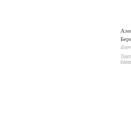
Але
Бер
Дире
Теат
Каре