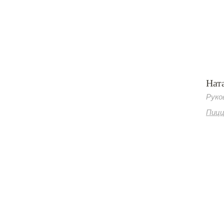
Нат
Руко
Пицц