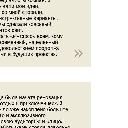
пециалисты компании
ывали мои идеи,
 со мной спорили,
нструктивные варианты,
 мы сделали красивый
нтов сайт.
ать «Интэрсо» всем, кому
овременный, нацеленный
 удовольствием продолжу
ими в будущих проектах.
гда была начата реновация
 отдых и приключенческий
было уже накоплено большое
го и эксклюзивного
 свою аудиторию и «лицо».
работчиками стояла довольно