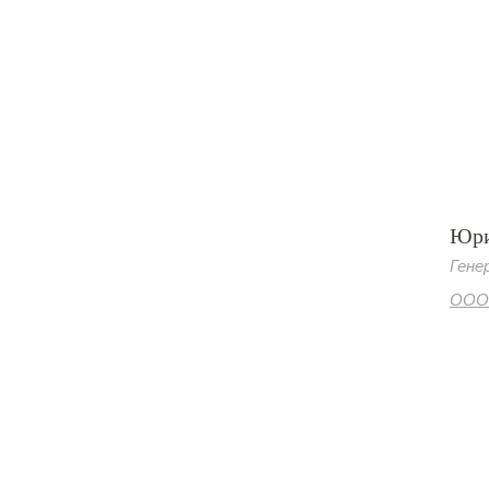
Юри
Гене
ООО