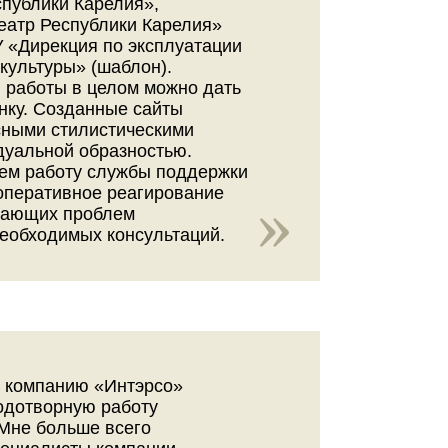
спублики Карелия»,
еатр Республики Карелия»
У «Дирекция по эксплуатации
культуры» (шаблон).
 работы в целом можно дать
нку. Созданные сайты
сными стилистическими
дуальной образностью.
ем работу службы поддержки
оперативное реагирование
кающих проблем
еобходимых консультаций.
ь компанию «Интэрсо»
одотворную работу
Мне больше всего