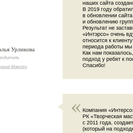
наших сайта создан
В 2019 году обрати
в обновлении сайта
и обновлению групп
Результат не заста
«Интэрсо» очень вд
относится к клиенту
периода работы мы 
алья Урликова
Как нам показалось
водитель
подход у ребят к п
Спасибо!
ерия Maestro
Компания «Интерсо»
РК «Творческая мас
с 2011 года, создае
(который на подход