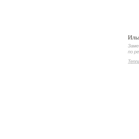
Иль
Заме
по р
Tenn