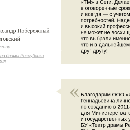
«ТМ» в Сети. Делает
в оговоренные срок
и всегда — с учето
потребностей. Наде
и высокий професс
ксандр Побережный-
не может не восхищ
еговский
что выбрали именно
что и в дальнейшем
ктор
друг другу!
ра драмы Республики
лия
Благодарим ООО «И
Геннадьевича лично
по созданию в 2011–
для Министерства к
и государственных 
БУ «Театр драмы Ре