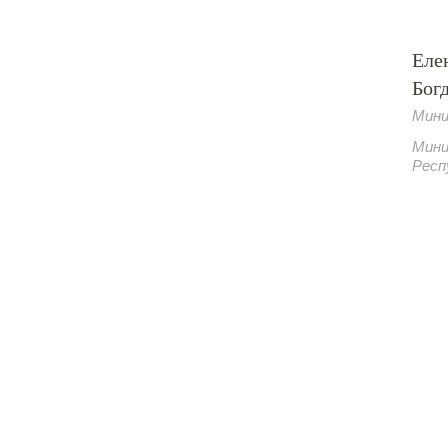
Еле
Бог
Мини
Мини
Респ