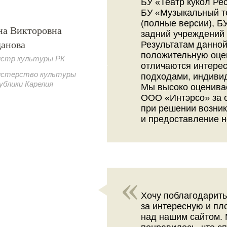
БУ «Театр кукол Ре
БУ «Музыкальный т
(полные версии), Б
на Викторовна
задний учреждений 
данова
Результатам данной
положительную оце
стр культуры РК
отличаются интере
стерство культуры
подходами, индиви
ублики Карелия
Мы высоко оценива
ООО «Интэрсо» за 
при решении возни
и предоставление н
Хочу поблагодарит
за интересную и пл
над нашим сайтом. 