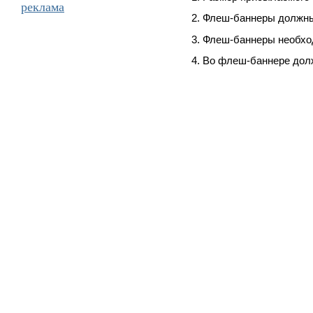
реклама
Флеш-баннеры должны 
Флеш-баннеры необход
Во флеш-баннере долж