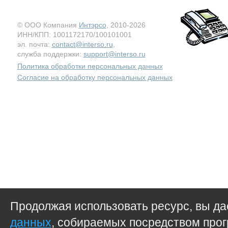
© ООО Компания
Интэрсо
, 2010-2026
ИНН/КПП: 1001172170/100101001
эл. почта:
contact@interso.ru
,
служба поддержки:
support@interso.ru
Политика обработки персональных данных
Согласие на обработку персональных данных
Продолжая использовать ресурс, вы д
данных
, собираемых посредством прог