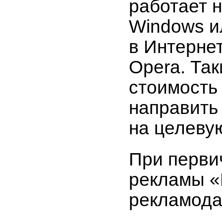
работает 
Windows ил
в Интерне
Opera. Та
стоимость 
направить
на целеву
При перви
рекламы «
рекламода