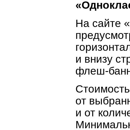
«Однокла
На сайте 
предусмо
горизонта
и внизу с
флеш-бан
Стоимость
от выбран
и от колич
Минимальн