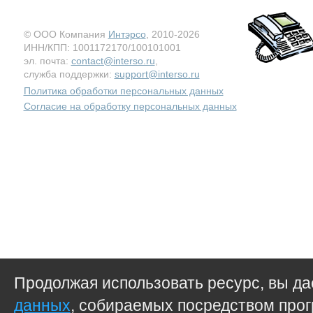
© ООО Компания
Интэрсо
, 2010-2026
ИНН/КПП: 1001172170/100101001
эл. почта:
contact@interso.ru
,
служба поддержки:
support@interso.ru
Политика обработки персональных данных
Согласие на обработку персональных данных
Продолжая использовать ресурс, вы д
данных
, собираемых посредством прог