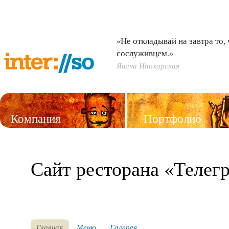
«Не откладывай на завтра то,
сослуживцем.»
Янина Ипохорская
Компания
Портфолио
Услуги
Сайт ресторана «Телег
Главная
Меню
Галерея