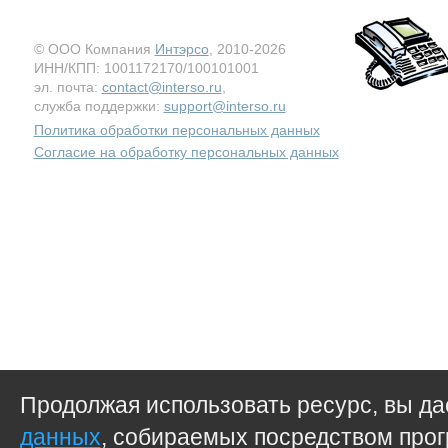
© ООО Компания
Интэрсо
, 2010-2026
ИНН/КПП: 1001172170/100101001
эл. почта:
contact@interso.ru
,
служба поддержки:
support@interso.ru
Политика обработки персональных данных
Согласие на обработку персональных данных
Продолжая использовать ресурс, вы д
данных
, собираемых посредством прог