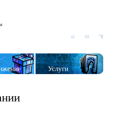
им
ижение
Услуги
ании