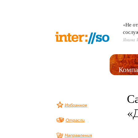
«Не от
сослу
Янина 
Компа
С
Избранное
«
Отрасли
Направления