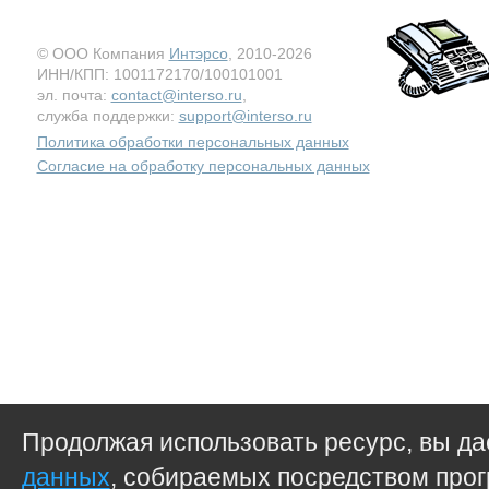
© ООО Компания
Интэрсо
, 2010-2026
ИНН/КПП: 1001172170/100101001
эл. почта:
contact@interso.ru
,
служба поддержки:
support@interso.ru
Политика обработки персональных данных
Согласие на обработку персональных данных
Продолжая использовать ресурс, вы д
данных
, собираемых посредством прог