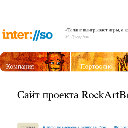
«Талант выигрывает игры, а 
М. Джордан
Компания
Портфолио
Услуги
Сайт проекта RockArtB
Главная
Карта размещения петроглифов
Фотога