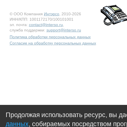
© ООО Компания
Интэрсо
, 2010-2026
ИНН/КПП: 1001172170/100101001
эл. почта:
contact@interso.ru
,
служба поддержки:
support@interso.ru
Политика обработки персональных данных
Согласие на обработку персональных данных
Продолжая использовать ресурс, вы д
данных
, собираемых посредством прог