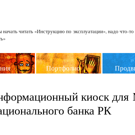
 начать читать «Инструкцию по эксплуатации»,
надо что-то
ть»
ния
Портфолио
Продв
нформационный киоск для 
ационального банка РК