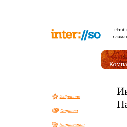
«Чтобы
слома
Компа
И
Избранное
Н
Отрасли
Направления