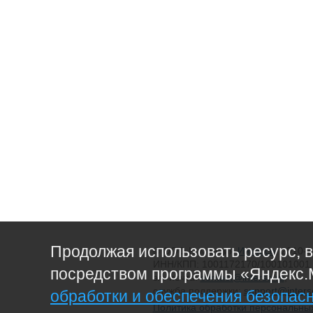
Продолжая использовать ресурс, 
© ООО Компания
Интэрсо
, 2010-
ИНН/КПП: 1001172170/100101001
посредством программы «Яндекс.
эл. почта:
contact@interso.ru
,
служба поддержки:
support@inters
обработки и обеспечения безопас
Политика обработки персональны