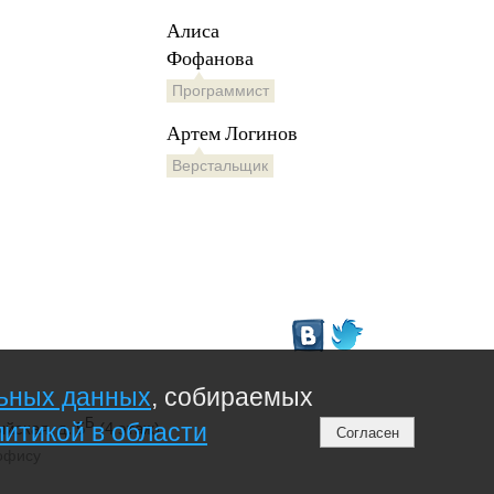
Алиса
Фофанова
Программист
Артем Логинов
Верстальщик
льных данных
, собираемых
Б
литикой в области
ийская, д. 5
(4 этаж)
Согласен
офису