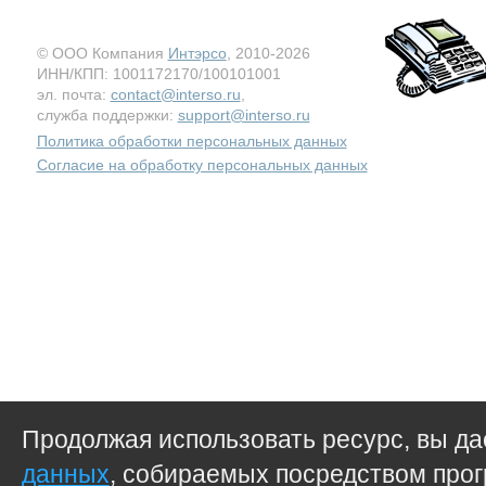
© ООО Компания
Интэрсо
, 2010-2026
ИНН/КПП: 1001172170/100101001
эл. почта:
contact@interso.ru
,
служба поддержки:
support@interso.ru
Политика обработки персональных данных
Согласие на обработку персональных данных
Продолжая использовать ресурс, вы д
данных
, собираемых посредством прог