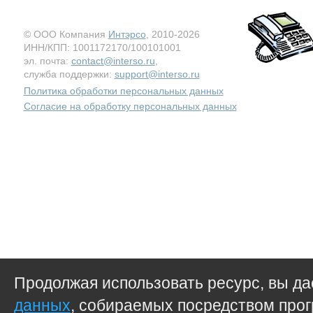
© ООО Компания
Интэрсо
, 2010-2026
ИНН/КПП: 1001172170/100101001
эл. почта:
contact@interso.ru
,
служба поддержки:
support@interso.ru
Политика обработки персональных данных
Согласие на обработку персональных данных
Продолжая использовать ресурс, вы д
данных
, собираемых посредством прог