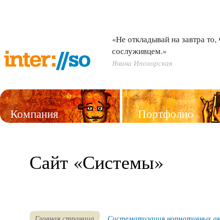
«Не откладывай на завтра то,
сослуживцем.»
Янина Ипохорская
Компания
Портфолио
Услуги
Сайт «Системы»
Главная страница
Систематизация нормативных а