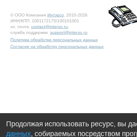
© ООО Компания
Интэрсо
, 2010-2026
ИНН/КПП: 1001172170/100101001
эл. почта:
contact@interso.ru
,
служба поддержки:
support@interso.ru
Политика обработки персональных данных
Согласие на обработку персональных данных
Продолжая использовать ресурс, вы д
данных
, собираемых посредством прог