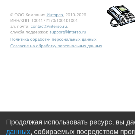
© ООО Компания
Интэрсо
, 2010-2026
ИНН/КПП: 1001172170/100101001
эл. почта:
contact@interso.ru
,
служба поддержки:
support@interso.ru
Политика обработки персональных данных
Согласие на обработку персональных данных
Продолжая использовать ресурс, вы д
данных
, собираемых посредством прог