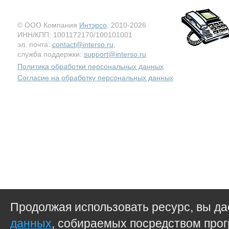
© ООО Компания
Интэрсо
, 2010-2026
ИНН/КПП: 1001172170/100101001
эл. почта:
contact@interso.ru
,
служба поддержки:
support@interso.ru
Политика обработки персональных данных
Согласие на обработку персональных данных
Продолжая использовать ресурс, вы д
данных
, собираемых посредством прог