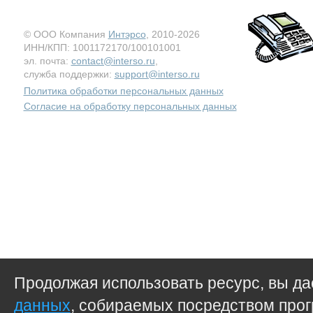
© ООО Компания
Интэрсо
, 2010-2026
ИНН/КПП: 1001172170/100101001
эл. почта:
contact@interso.ru
,
служба поддержки:
support@interso.ru
Политика обработки персональных данных
Согласие на обработку персональных данных
Продолжая использовать ресурс, вы д
данных
, собираемых посредством прог