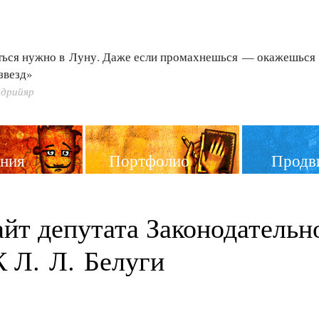
ться нужно в Луну. Даже если промахнешься — окажешься
звезд»
дрийяр
ния
Портфолио
Продв
йт депутата Законодательн
 Л. Л. Белуги