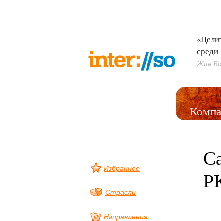
«Цели
среди 
Жан Бо
Компа
Са
Избранное
РК
Отрасли
Направления