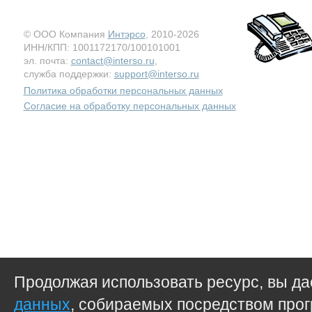
© ООО Компания
Интэрсо
, 2010-2026
ИНН/КПП: 1001172170/100101001
эл. почта:
contact@interso.ru
,
служба поддержки:
support@interso.ru
Политика обработки персональных данных
Согласие на обработку персональных данных
Продолжая использовать ресурс, вы д
данных
, собираемых посредством прог