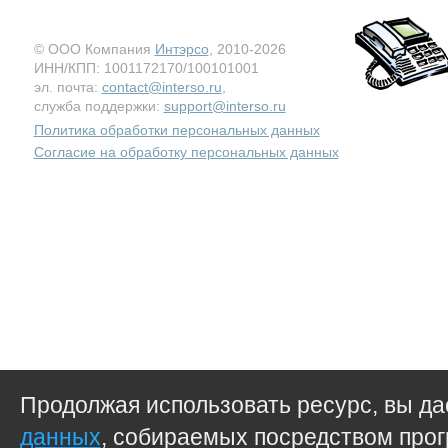
© ООО Компания
Интэрсо
, 2010-2026
ИНН/КПП: 1001172170/100101001
эл. почта:
contact@interso.ru
,
служба поддержки:
support@interso.ru
Политика обработки персональных данных
Согласие на обработку персональных данных
Продолжая использовать ресурс, вы д
данных
, собираемых посредством прог