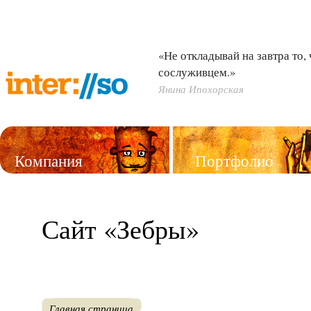
«Не откладывай на завтра то,
сослуживцем.»
Янина Ипохорская
Компания
Портфолио
Услуги
Сайт «Зебры»
Главная страница