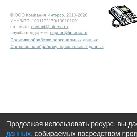
© ООО Компания
Интэрсо
, 2010-2026
ИНН/КПП: 1001172170/100101001
эл. почта:
contact@interso.ru
,
служба поддержки:
support@interso.ru
Политика обработки персональных данных
Согласие на обработку персональных данных
Продолжая использовать ресурс, вы д
данных
, собираемых посредством прог