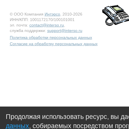
© ООО Компания
Интэрсо
, 2010-2026
ИНН/КПП: 1001172170/100101001
эл. почта:
contact@interso.ru
,
служба поддержки:
support@interso.ru
Политика обработки персональных данных
Согласие на обработку персональных данных
Продолжая использовать ресурс, вы д
данных
, собираемых посредством прог