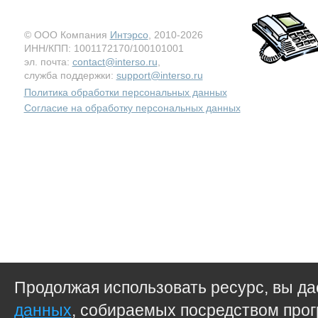
© ООО Компания
Интэрсо
, 2010-2026
ИНН/КПП: 1001172170/100101001
эл. почта:
contact@interso.ru
,
служба поддержки:
support@interso.ru
Политика обработки персональных данных
Согласие на обработку персональных данных
Продолжая использовать ресурс, вы д
данных
, собираемых посредством прог