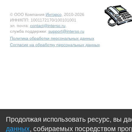
© ООО Компания
Интэрсо
, 2010-2026
ИНН/КПП: 1001172170/100101001
эл. почта:
contact@interso.ru
,
служба поддержки:
support@interso.ru
Политика обработки персональных данных
Согласие на обработку персональных данных
Продолжая использовать ресурс, вы д
данных
, собираемых посредством прог