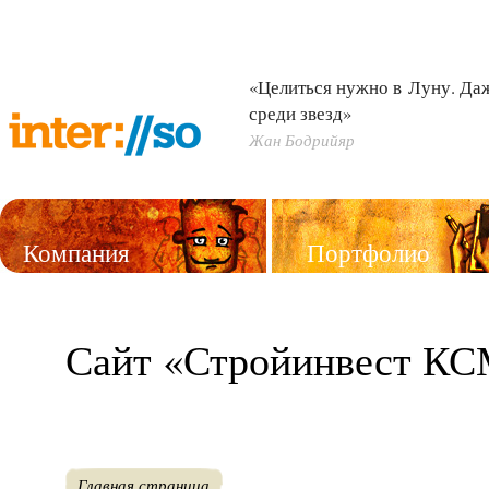
«Целиться нужно в Луну. Д
среди звезд»
Жан Бодрийяр
Компания
Портфолио
Услуги
Сайт «Стройинвест К
Главная страница