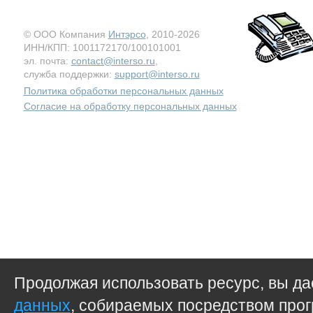
© ООО Компания
Интэрсо
, 2010-2026
ИНН/КПП: 1001172170/100101001
эл. почта:
contact@interso.ru
,
служба поддержки:
support@interso.ru
Политика обработки персональных данных
Согласие на обработку персональных данных
Продолжая использовать ресурс, вы д
данных
, собираемых посредством прог