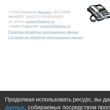
© ООО Компания
Интэрсо
, 2010-2026
ИНН/КПП: 1001172170/100101001
эл. почта:
contact@interso.ru
,
служба поддержки:
support@interso.ru
Политика обработки персональных данных
Согласие на обработку персональных данных
Продолжая использовать ресурс, вы д
данных
, собираемых посредством прог