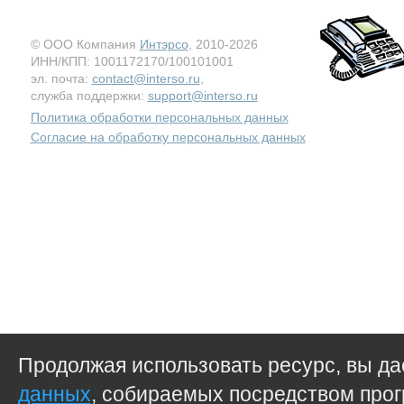
© ООО Компания
Интэрсо
, 2010-2026
ИНН/КПП: 1001172170/100101001
эл. почта:
contact@interso.ru
,
служба поддержки:
support@interso.ru
Политика обработки персональных данных
Согласие на обработку персональных данных
Продолжая использовать ресурс, вы д
данных
, собираемых посредством прог