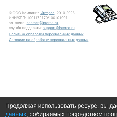
© ООО Компания
Интэрсо
, 2010-2026
ИНН/КПП: 1001172170/100101001
эл. почта:
contact@interso.ru
,
служба поддержки:
support@interso.ru
Политика обработки персональных данных
Согласие на обработку персональных данных
Продолжая использовать ресурс, вы д
данных
, собираемых посредством прог