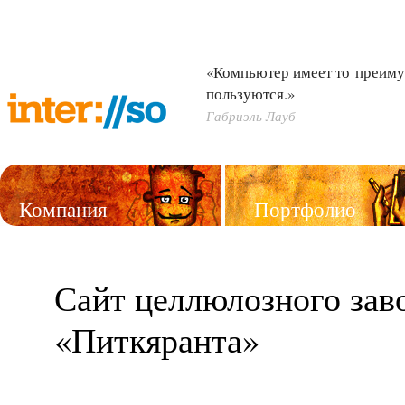
«Компьютер имеет то преиму
пользуются.»
Габриэль Лауб
Компания
Портфолио
Услуги
Сайт целлюлозного зав
«Питкяранта»