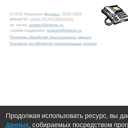
© ООО Компания
Интэрсо
, 2010-2026
ИНН/КПП: 1001172170/100101001
эл. почта:
contact@interso.ru
,
служба поддержки:
support@interso.ru
Политика обработки персональных данных
Согласие на обработку персональных данных
Продолжая использовать ресурс, вы д
данных
, собираемых посредством прог