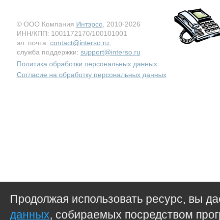
© ООО Компания
Интэрсо
, 2010-2026
ИНН/КПП: 1001172170/100101001
эл. почта:
contact@interso.ru
,
служба поддержки:
support@interso.ru
Политика обработки персональных данных
Согласие на обработку персональных данных
Продолжая использовать ресурс, вы д
данных
, собираемых посредством прог