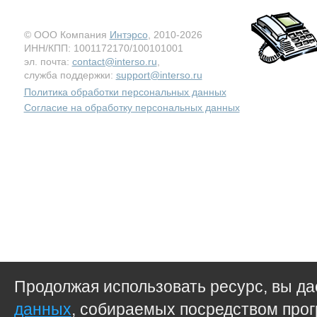
© ООО Компания
Интэрсо
, 2010-2026
ИНН/КПП: 1001172170/100101001
эл. почта:
contact@interso.ru
,
служба поддержки:
support@interso.ru
Политика обработки персональных данных
Согласие на обработку персональных данных
Продолжая использовать ресурс, вы д
данных
, собираемых посредством прог