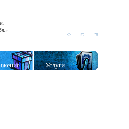
и,
бя.»
ижение
Услуги