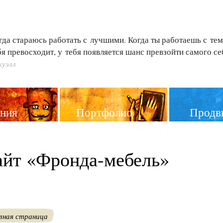
гда стараюсь работать с лучшими. Когда ты работаешь с тем
бя превосходит, у тебя появляется шанс превзойти самого се
куэлл
ния
Портфолио
Продв
айт «Фронда-мебель»
вная страница