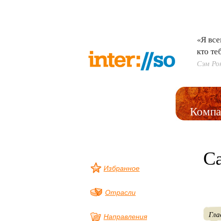
«Я все
кто те
Сэм Ро
Компа
С
Избранное
Отрасли
Гла
Направления