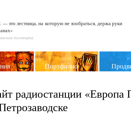
 — это лестница, на которую не взобраться, держа руки
манах»
анская поговорка
ния
Портфолио
Продв
айт радиостанции «Европа
Петрозаводске