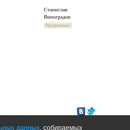
Станислав
Виноградов
Программист
льных данных
, собираемых