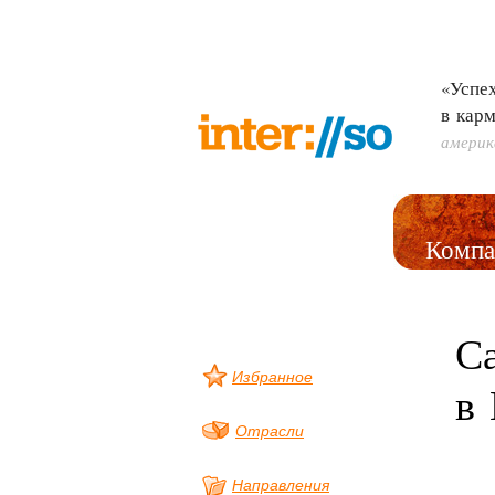
«Успех
в кар
америк
Компа
С
Избранное
в 
Отрасли
Направления