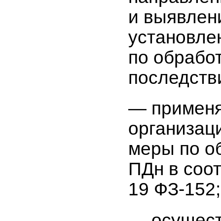
и выявлен
установле
по обрабо
последств
— применя
организац
меры по о
ПДн в соот
19 ФЗ-152;
— осущест