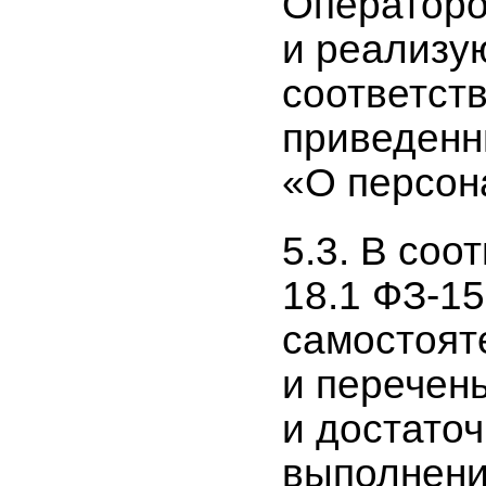
Операторо
и реализу
соответст
приведенн
«О персон
5.3. В соо
18.1 ФЗ-1
самостоят
и перечен
и достато
выполнени