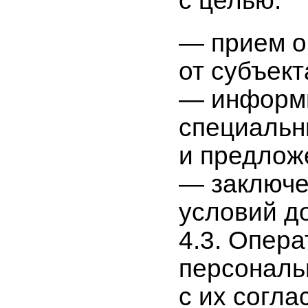
с целью:
— прием о
от субъект
— информи
специальн
и предлож
— заключе
условий д
4.3. Опер
персональ
с их согла