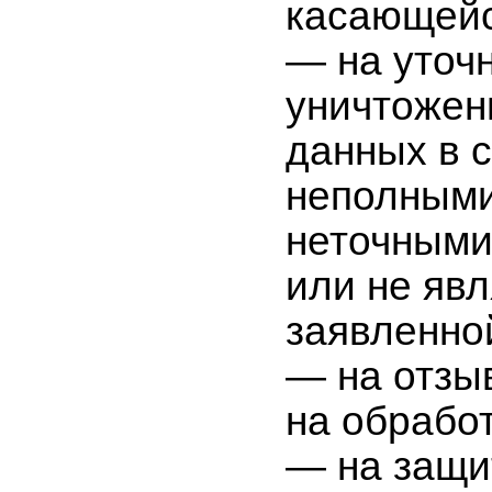
касающейс
— на уточ
уничтожен
данных в с
неполными
неточными
или не яв
заявленно
— на отзы
на обрабо
— на защи