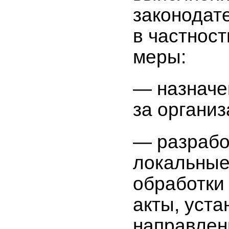
законодат
в частнос
меры:
— назначе
за органи
— разрабо
локальные
обработки
акты, уст
направлен