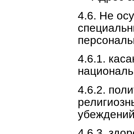
4.6. Не о
специальн
персональ
4.6.1. кас
националь
4.6.2. пол
религиозн
убеждений
4.6.3. здо