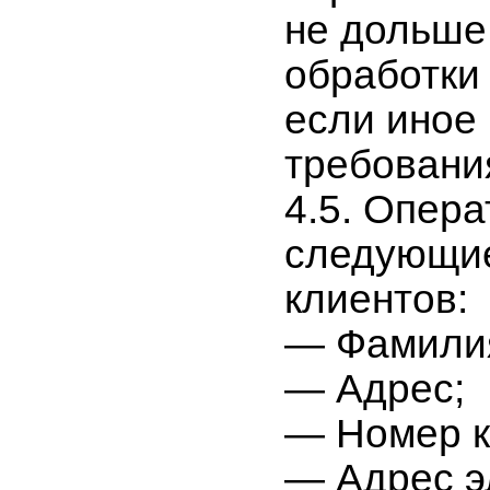
не дольше,
обработки
если иное
требовани
4.5. Опер
следующие
клиентов:
— Фамилия
— Адрес;
— Номер к
— Адрес э