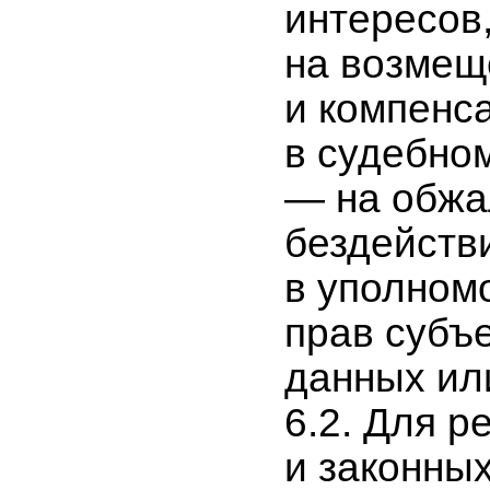
интересов,
на возмещ
и компенс
в судебно
— на обжа
бездейств
в уполном
прав субъ
данных ил
6.2. Для р
и законны