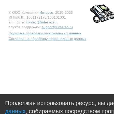
© ООО Компания
Интэрсо
, 2010-2026
ИНН/КПП: 1001172170/100101001
эл. почта:
contact@interso.ru
,
служба поддержки:
support@interso.ru
Политика обработки персональных данных
Согласие на обработку персональных данных
Продолжая использовать ресурс, вы д
данных
, собираемых посредством прог