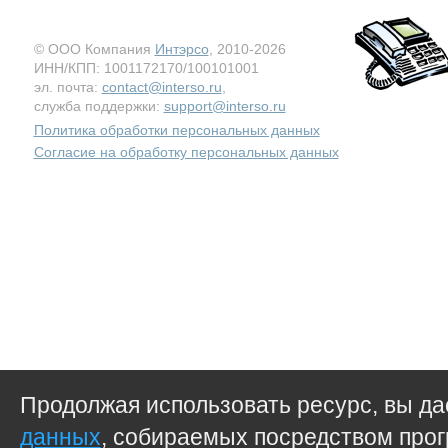
© ООО Компания
Интэрсо
, 2010-2026
ИНН/КПП: 1001172170/100101001
эл. почта:
contact@interso.ru
,
служба поддержки:
support@interso.ru
Политика обработки персональных данных
Согласие на обработку персональных данных
Продолжая использовать ресурс, вы д
данных
, собираемых посредством прог